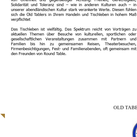
von Offenheit und gegenseitiger Achtung. Freiheit, Gerechtigkeit,
Solidarität und Toleranz sind – wie in anderen Kulturen auch – in
unserer abendländischen Kultur stark verankerte Werte. Diesen fühlen
sich die Old Tablers in Ihrem Handeln und Tischleben in hohem Maß
verpflichtet
Das Tischleben ist vielfältig. Das Spektrum reicht von Vorträgen zu
aktuellen Themen über Besuche von kulturellen, sportlichen oder
gesellschaftlichen Veranstaltungen zusammen mit Partnern und
Familien bis hin zu gemeinsamen Reisen, Theaterbesuchen,
Firmenbesichtigungen, Fest- und Familienabenden, oft gemeinsam mit
den Freunden von Round Table.
OLD TAB